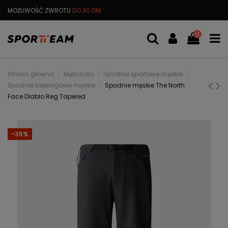
MOŻLIWOŚĆ ZWROTU
DO 30 DNI
DARMOWA
WYMIANA TOWARU
0
Strona główna
Mężczyźni
Spodnie sportowe męskie
Spodnie trekkingowe męskie
Spodnie męskie The North
Face Diablo Reg Tapered
-35%