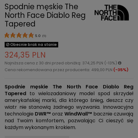
Spodnie męskie The
North Face Diablo Reg
Tapered
5.0
(
1
)
Obecnie brak na stanie
324,35 PLN
Najniższa cena z 30 dni przed obniżką: 374,25 PLN (-13%)
Cena rekomendowana przez producenta: 499,00 PLN
(-35%)
Spodnie męskie The North Face Diablo Reg
Tapered
to wielozadaniowy model spod skrzydeł
amerykańskiej marki, dla którego śnieg, deszcz czy
wiatr nie stanowią żadnego wyzwania. Innowacyjna
technologie
DWR™
oraz
WindWall™
bacznie czuwają
nad Twoim komfortem, pozwalając Ci cieszyć się
każdym wykonanym krokiem.