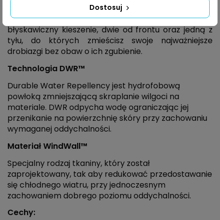
Dostosuj
dla osób lubiących mieć swoje rzeczy zawsze pod
ręką przewidziano trzy zapinane na zamek
błyskawiczny kieszenie, dwie od frontu oraz jedną z
tyłu, do których zmieścisz swoje najważniejsze
drobiazgi bez obaw o ich zgubienie.
Technologia DWR™
Durable Water Repellency jest hydrofobową
powłoką zmniejszającą skraplanie wilgoci na
materiale. DWR odpycha wodę ograniczając jej
przenikanie na powierzchnię skóry przy zachowaniu
wymaganej oddychalności.
Materiał WindWall™
Specjalny rodzaj tkaniny, który został
zaprojektowany, tak aby redukować przedostawanie
się chłodnego wiatru, przy jednoczesnym
zachowaniem dobrego poziomu oddychalności.
Cechy: