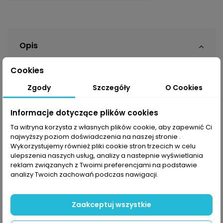
Opis
Cookies
Jeśli uwielbiasz trekkingowe wycieczki, a góry to Twój
Zgody
Szczegóły
O Cookies
drugi dom to
The North Face Diablo Reg
Tapered
są
stworzone dla Ciebie. Wyposażone w
Informacje dotyczące plików cookies
nieprzepuszczalną dla wilgoci i wiatru kompozycję
materiału
WindWall™
wraz z
hydrofobowym
DWR™
Ta witryna korzysta z własnych plików cookie, aby zapewnić Ci
stwarza idealnie warunki do aktywności fizycznej.
najwyższy poziom doświadczenia na naszej stronie .
Wykorzystujemy również pliki cookie stron trzecich w celu
Wysoce elastyczny poliester sprawnie podąża za
ulepszenia naszych usług, analizy a nastepnie wyświetlania
ruchami ciała pozwalając Ci poczuć naprawdę dużą
reklam związanych z Twoimi preferencjami na podstawie
swobodę za sprawą profilowanych obszarów wokół
analizy Twoich zachowań podczas nawigacji.
kolan.
Dzięki zintegrowanemu paskowi oraz regulowanym
Zaakceptuj wszystkie
nogawkom dostosujesz
Diablo Reg
Tapered
do
swoich aktualnych preferencji. Co więcej,