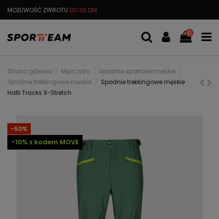
MOŻLIWOŚĆ ZWROTU
DO 30 DNI
DARMOWA
WYMIANA TOWARU
0
Strona główna
Mężczyźni
Spodnie sportowe męskie
Spodnie trekkingowe męskie
Spodnie trekkingowe męskie
Halti Tracks X-Stretch
-50%
-10% z kodem MOVE