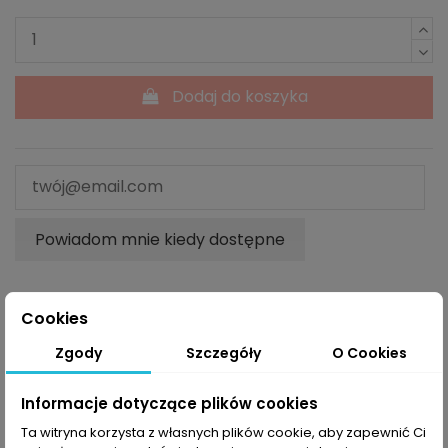
Dodaj do koszyka
Powiadom mnie kiedy dostępne
Cookies
Opis
Zgody
Szczegóły
O Cookies
Informacje dotyczące plików cookies
Spodnie
trekkingowe Halti Tracks X-Stretch
to
Ta witryna korzysta z własnych plików cookie, aby zapewnić Ci