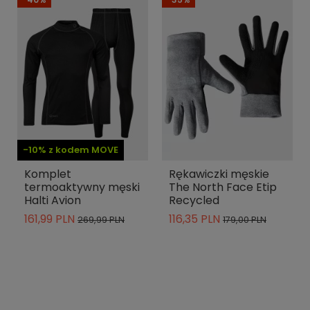
-10% z kodem MOVE
Komplet
Rękawiczki męskie
termoaktywny męski
The North Face Etip
Halti Avion
Recycled
161,99 PLN
116,35 PLN
269,99 PLN
179,00 PLN