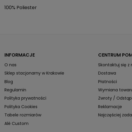
100% Poliester
Płeć
Typ produktu
Krój
Materiał dominujący
INFORMACJE
CENTRUM PO
Długość nogawki
O nas
Skontaktuj się z
Sklep stacjonarny w Krakowie
Dostawa
Cechy
Blog
Płatności
Regulamin
Wymiana towar
Polityka prywatności
Zwroty / Odstą
Kieszenie
Polityka Cookies
Reklamacje
Kaptur
Tabele rozmiarów
Najczęściej zad
Kołnierz
Alé Custom