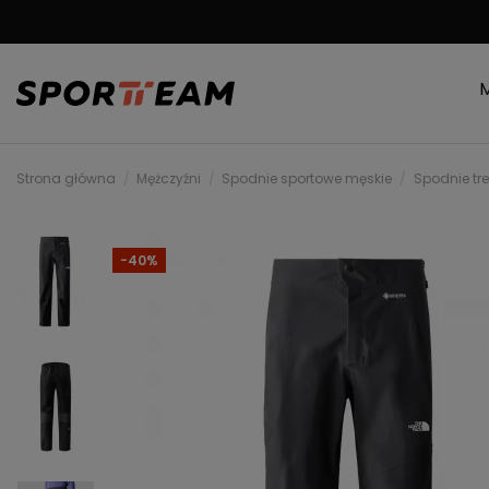
DARMOWA WYSYŁKA
Strona główna
Mężczyźni
Spodnie sportowe męskie
Spodnie tr
-40%