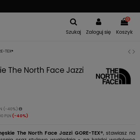
A
WYMIANA TOWARU
0
Szukaj
Zaloguj się
Koszyk
RE-TEX®
e The North Face Jazzi
PLN (-40%)
00 PLN
(-40%)
męskie The North Face Jazzi GORE-TEX®
, stawiasz na
hronią oraz stylowo wyglądają - na każdej wędrówce