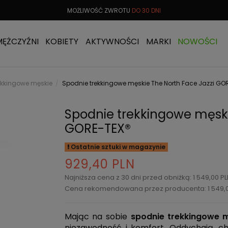
 OD
299 PLN
MOŻLIWOŚĆ ZWROTU
DO 30 DNI
DARMOW
MĘŻCZYŹNI
KOBIETY
AKTYWNOŚCI
MARKI
NOWOŚCI
ekkingowe męskie
Spodnie trekkingowe męskie The North Face Jazzi GO
Spodnie trekkingowe męski
GORE-TEX®
Ostatnie sztuki w magazynie
929,40 PLN
Najniższa cena z 30 dni przed obniżką: 1 549,00 
Cena rekomendowana przez producenta: 1 549,
Mając na sobie
spodnie trekkingowe 
niezawodność i komfort. Oddychają, c