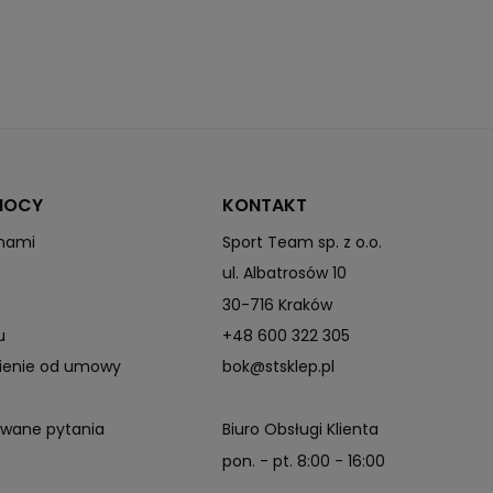
Mężczyźni
Spodnie
Normalny
Poliester
MOCY
KONTAKT
Długa
 nami
Sport Team sp. z o.o.
ul. Albatrosów 10
Wiatroszczelność
30-716 Kraków
Wodoodporność
Wysoka oddychalność
u
+48 600 322 305
pienie od umowy
bok@stsklep.pl
Z kieszeniami
Tak
awane pytania
Biuro Obsługi Klienta
Tak
pon. - pt. 8:00 - 16:00