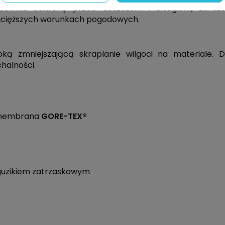
apewnia ochronę przed deszczem i śniegiem, zaraz
ajcięższych warunkach pogodowych.
ką zmniejszającą skraplanie wilgoci na materiale. 
halności.
 membrana
GORE-TEX®
guzikiem zatrzaskowym