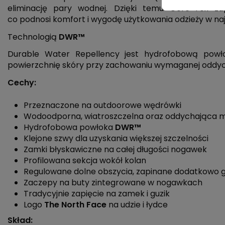
eliminację pary wodnej. Dzięki temu Gore-Tex z
co podnosi komfort i wygodę użytkowania odzieży w n
Technologią
DWR
™
Durable Water Repellency jest hydrofobową powło
powierzchnię skóry przy zachowaniu wymaganej oddyc
Cechy:
Przeznaczone na outdoorowe wędrówki
Wodoodporna, wiatroszczelna oraz oddychająca
Hydrofobowa powłoka
DWR
™
Klejone szwy dla uzyskania większej szczelności
Zamki błyskawiczne na całej długości nogawek
Profilowana sekcja wokół kolan
Regulowane dolne obszycia, zapinane dodatkowo 
Zaczepy na buty zintegrowane w nogawkach
Tradycyjnie zapięcie na zamek i guzik
Logo
The North Face
na udzie i łydce
Skład: