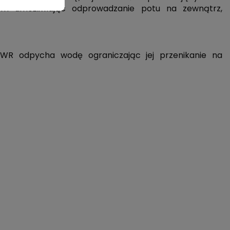
em umożliwiając odprowadzanie potu na zewnątrz,
DWR odpycha wodę ograniczając jej przenikanie na