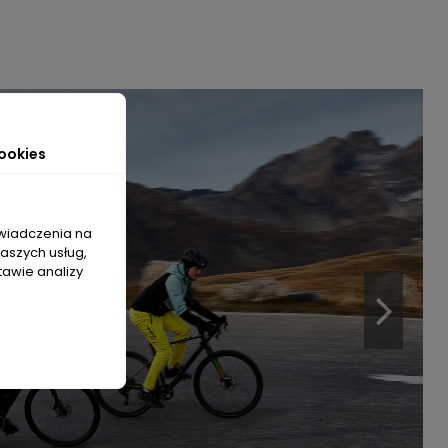
ookies
świadczenia na
naszych usług,
tawie analizy