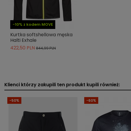
Indeks
086-0774-P99
» Podmiot odpowiedzialny
-10% z kodem MOVE
Kurtka softshellowa męska
Halti Exhale
422,50 PLN
844,99 PLN
Klienci którzy zakupili ten produkt kupili również:
-50%
-60%