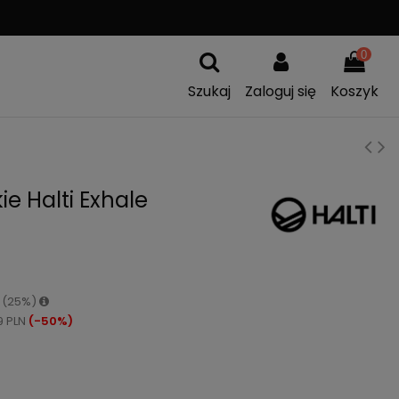
WYSYŁKA OD
299 PLN
0
Szukaj
Zaloguj się
Koszyk
e Halti Exhale
N (25%)
9 PLN
(-50%)