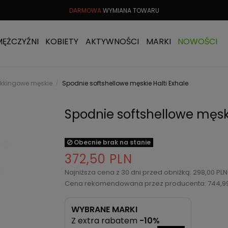
TU
DO 30 DNI
DARMOWA
WYMIANA TOWARU
DARMOWA 
MĘŻCZYŹNI
KOBIETY
AKTYWNOŚCI
MARKI
NOWOŚCI
ekkingowe męskie
Spodnie softshellowe męskie Halti Exhale
Spodnie softshellowe męski
Obecnie brak na stanie
372,50 PLN
Najniższa cena z 30 dni przed obniżką: 298,00 PL
Cena rekomendowana przez producenta: 744,9
WYBRANE MARKI
Z extra rabatem
-10%