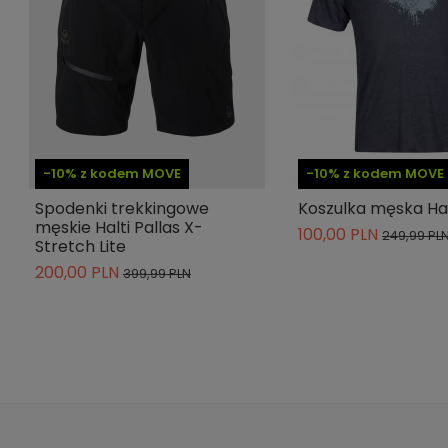
-10% z kodem MOVE
-10% z kodem MOVE
Spodenki trekkingowe
Koszulka męska Hal
męskie Halti Pallas X-
100,00 PLN
249,99 PL
Stretch Lite
200,00 PLN
399,99 PLN