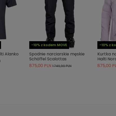
-10% z kodem MOVE
-10% z 
ti Alanko
Spodnie narciarskie męskie
Kurtka n
Schöffel Scalottas
Halti Nor
N
875,00 PLN
875,00 P
1 749,99 PLN