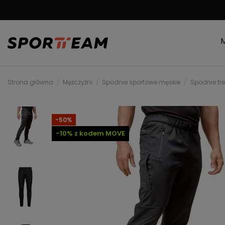
MOŻLIWOŚĆ ZWRO
Strona główna
Mężczyźni
Spodnie sportowe męskie
Spodnie tr
-50%
-10% z kodem MOVE