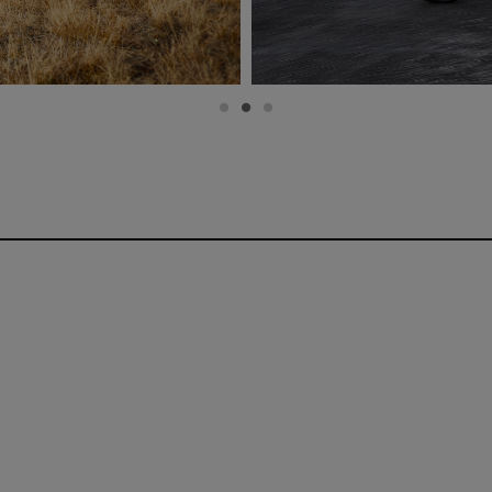
Mężczyźni
Spodnie
Normalny
Poliester
Długa
Wiatroszczelność
Wysoka oddychalność
Z kieszeniami
Halti Stormwall®