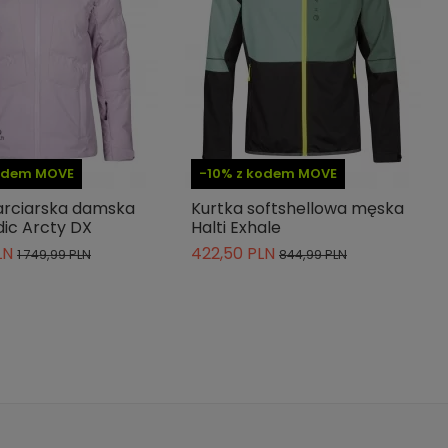
kodem MOVE
-10% z kodem MOVE
arciarska damska
Kurtka softshellowa męska
dic Arcty DX
Halti Exhale
LN
422,50 PLN
1 749,99 PLN
844,99 PLN