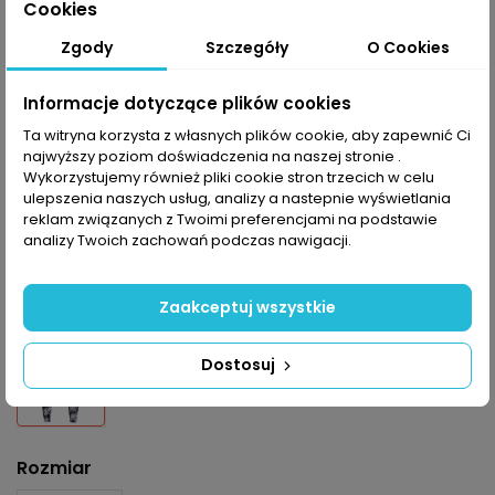
Spodnie Eaze Tights dzięki idealnemu dopasowaniu
Cookies
znakomicie odnajdują się podczas treningów
Zgody
Szczegóły
O Cookies
biegowych i na siłowni. Charakterystyczny print
nadaje im niepowtarzalnego charakteru. Elastyczny
materiał w pełni współgra z ciałem, a szybkie
Informacje dotyczące plików cookies
właściwości odprowadzające wilgoć z ciała dodaję
Ta witryna korzysta z własnych plików cookie, aby zapewnić Ci
komfortu. Dodatkowo wewnątrz znajduję się
najwyższy poziom doświadczenia na naszej stronie .
kieszonka na klucz.
Wykorzystujemy również pliki cookie stron trzecich w celu
ulepszenia naszych usług, analizy a nastepnie wyświetlania
reklam związanych z Twoimi preferencjami na podstawie
Tabela rozmiarów
analizy Twoich zachowań podczas nawigacji.
Kolor
Zaakceptuj wszystkie
Off White
Dostosuj
Rozmiar