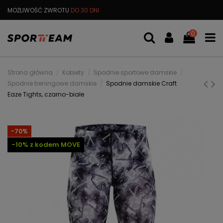
MOŻLIWOŚĆ ZWROTU
DO 30 DNI
DARMOWA
WYMIANA TOWARU
0
Strona główna
Kobiety
Spodnie sportowe damskie
Spodnie treningowe damskie
Spodnie damskie Craft
Eaze Tights, czarno-białe
-70%
-10% z kodem MOVE