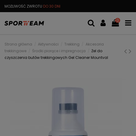
MOŻLIWOŚĆ ZWROTU
DO 30 DNI
DARMOWA
WYMIANA TOWARU
0
Strona główna
Aktywności
Trekking
Akcesoria
trekkingowe
Środki piorące i impregnacja
Żel do
czyszczenia butów trekkingowych Gel Cleaner Mountval