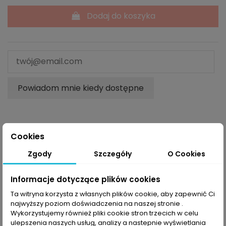
Dodaj do koszyka
Powiadom mnie kiedy dostępne
Cookies
Opis
Zgody
Szczegóły
O Cookies
Informacje dotyczące plików cookies
Mountval Gel Cleaner
to żel czyszczący do obuwia
wykonanego z
zamszu
lub
nubuku
. Praktyczna
Ta witryna korzysta z własnych plików cookie, aby zapewnić Ci
szczotka skutecznie usuwa uporczywe
najwyższy poziom doświadczenia na naszej stronie .
Wykorzystujemy również pliki cookie stron trzecich w celu
plamy, nie ingerując w wodoodporność oraz
ulepszenia naszych usług, analizy a nastepnie wyświetlania