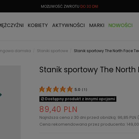
 OD
299 PLN
MOŻLIWOŚĆ ZWROTU
DO 30 DNI
DARMOW
MĘŻCZYŹNI
KOBIETY
AKTYWNOŚCI
MARKI
NOWOŚCI
eningowa damska
Staniki sportowe
Stanik sportowy The North Face Te
Stanik sportowy The North
5.0
(
1
)
Dostępny produkt z innymi opcjami
89,40 PLN
Najniższa cena z 30 dni przed obniżką: 96,85 PLN
Cena rekomendowana przez producenta: 149,00