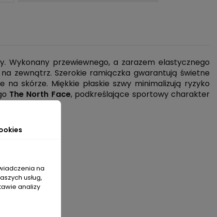
ety. Wykonany przewiewnego, a zarazem elastycznego
na zewnątrz. Szerokie ramiączka gwarantują świetne
 na skórze. Miękkie płaskie szwy minimalizują ryzyko
ogo
The North Face
, podkreślające sportowy charakter
ookies
świadczenia na
naszych usług,
tawie analizy