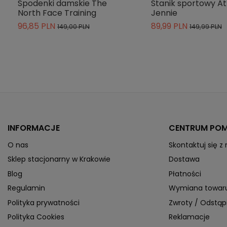
Spodenki damskie The
Stanik sportowy At
North Face Training
Jennie
96,85 PLN
89,99 PLN
149,00 PLN
149,99 PLN
INFORMACJE
CENTRUM PO
O nas
Skontaktuj się z
Sklep stacjonarny w Krakowie
Dostawa
Blog
Płatności
Regulamin
Wymiana towar
Polityka prywatności
Zwroty / Odstą
Polityka Cookies
Reklamacje