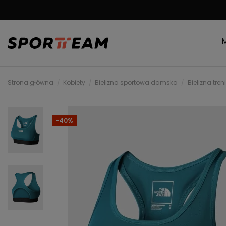
DARMOWA WYSYŁKA
Strona główna
Kobiety
Bielizna sportowa damska
Bielizna tr
-40%