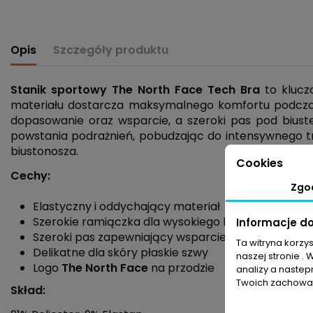
Opis
Szczegóły produktu
Stanik sportowy The North Face Tech Bra
to klucz
materiału dostarcza maksymalnego komfortu podczas
dopasowanie oraz wsparcie, a szeroki pas pod biuste
powstania podrażnień, pobudzając do intensywnego tr
biustonosza.
Cookies
Cechy:
Zgo
Elastyczny i oddychający materiał
Szerokie ramiączka dla wysokiego komfortu
Informacje d
Szeroki pas zapewniający wsparcie dla biustu
Ta witryna korzy
Delikatne dla skóry płaskie szwy
naszej stronie . 
Logo
The North Face
na przodzie
analizy a nastep
Twoich zachowań
Skład: