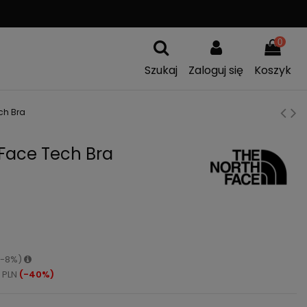
A
WYMIANA TOWARU
0
Szukaj
Zaloguj się
Koszyk
ch Bra
 Face Tech Bra
 (-8%)
 PLN
(-40%)