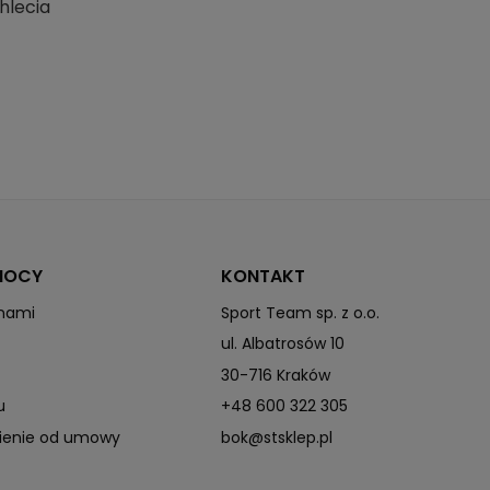
hlecia
MOCY
KONTAKT
 nami
Sport Team sp. z o.o.
ul. Albatrosów 10
30-716 Kraków
u
+48 600 322 305
pienie od umowy
bok@stsklep.pl