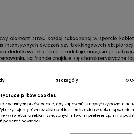
owy element stroju każdej zakochanej w sporcie kobi
 intensywnych ćwiczeń czy trekkingowych eksploracji 
m dodatkowo stabilizuje i redukuje napięcie powstające
enowania. Na froncie znajduje się charakterystyczne l
dy
Szczegóły
O C
otyczące plików cookies
sta z własnych plików cookie, aby zapewnić Ci najwyższy poziom do
Wykorzystujemy również pliki cookie stron trzecich w celu ulepszenia 
nie wyświetlania reklam związanych z Twoimi preferencjami na pods
 podczas nawigacji.