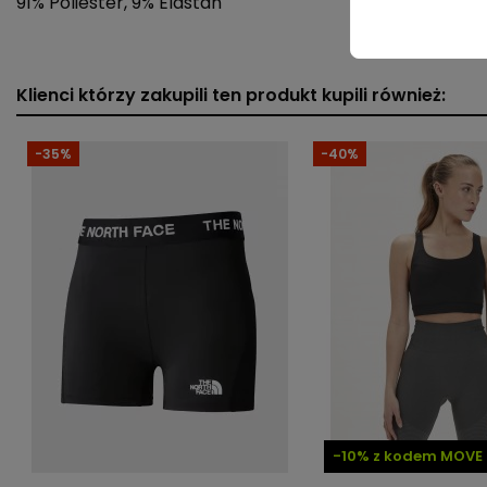
91% Poliester, 9% Elastan
Płeć
Klienci którzy zakupili ten produkt kupili również:
Indeks
NF0A824LEFS1
ean13
196013634674
-35%
-40%
» Podmiot odpowiedzialny
-10% z kodem MOVE