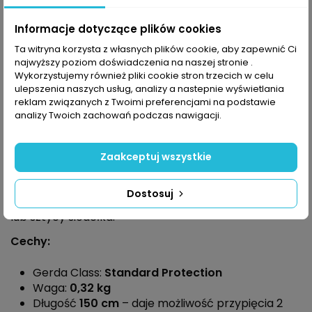
przypinania w podróżowaniu. Zbudowana jest z
cieńszych linek 8 mm. Pętla rowerowa FLEX 1500/8T
Informacje dotyczące plików cookies
pokryta jest
osłoną PCV
, która chroni rower przed
porysowaniem. Zamek Gerda posiada specjalną
Ta witryna korzysta z własnych plików cookie, aby zapewnić Ci
zatyczkę otworu klucza, która chroni przed pyłem,
najwyższy poziom doświadczenia na naszej stronie .
piaskiem, błotem oraz wszelkimi innymi
Wykorzystujemy również pliki cookie stron trzecich w celu
ulepszenia naszych usług, analizy a nastepnie wyświetlania
zabrudzeniami.
reklam związanych z Twoimi preferencjami na podstawie
Zamek jest powleczony bezpieczną
powłoką z
analizy Twoich zachowań podczas nawigacji.
tworzywa sztucznego
, które amortyzuje
przypadkowe uderzenia.
Zaakceptuj wszystkie
Do zestawu dołączony jest wygodny klucz
symetryczny. Takie rozwiązanie umożliwia przypięcie
Dostosuj
do uchwytu transportowego – na ramie, kierownicy
lub sztycy siodełka.
Cechy:
Gerda Class:
Standard Protection
Waga:
0,32 kg
Długość
150 cm
– daje możliwość przypięcia 2