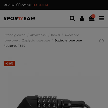
MOŻLIWOŚĆ ZWROTU
DO 30 DNI
DARMOWA
WYMIANA TOWARU
0
Strona główna
Aktywności
Rower
Akcesoria
rowerowe
Zapięcia rowerowe
Zapięcie rowerowe
Rockbros T530
-30%