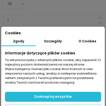
Cookies
Dodaj do koszyka
Zgody
Szczegóły
O Cookies
Informacje dotyczące plików cookies
Ta witryna korzysta z własnych plików cookie, aby zapewnić Ci
najwyższy poziom doświadczenia na naszej stronie .
Opis
Wykorzystujemy również pliki cookie stron trzecich w celu
ulepszenia naszych usług, analizy a nastepnie wyświetlania
reklam związanych z Twoimi preferencjami na podstawie
analizy Twoich zachowań podczas nawigacji.
Lekki but do biegania z bezszwową jednolitą
cholewką Fuseknit dla stylu i wygody.
Zaakceptuj wszystkie
Cechy: