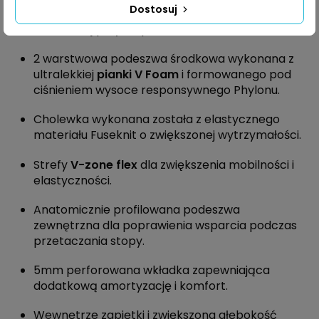
Dostosuj
Podeszwa zewnętrzna
Vibram Megagrip
dla
doskonałej przyczepności.
2 warstwowa podeszwa środkowa wykonana z
ultralekkiej
pianki V Foam
i formowanego pod
ciśnieniem wysoce responsywnego Phylonu.
Cholewka wykonana została z elastycznego
materiału Fuseknit o zwiększonej wytrzymałości.
Strefy
V-zone flex
dla zwiększenia mobilności i
elastyczności.
Anatomicznie profilowana podeszwa
zewnętrzna dla poprawienia wsparcia podczas
przetaczania stopy.
5mm perforowana wkładka zapewniająca
dodatkową amortyzację i komfort.
Wewnętrze zapiętki i zwiększona głębokość