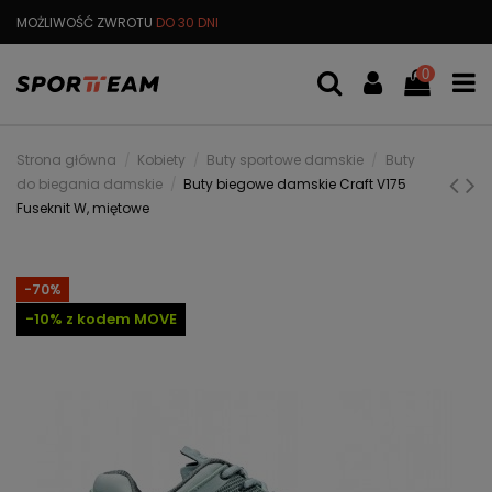
MOŻLIWOŚĆ ZWROTU
DO 30 DNI
DARMOWA
WYMIANA TOWARU
0
Strona główna
Kobiety
Buty sportowe damskie
Buty
do biegania damskie
Buty biegowe damskie Craft V175
Fuseknit W, miętowe
-70%
-10% z kodem MOVE