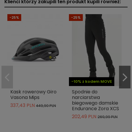
Klienci którzy zakupili ten produkt kupili również:
-25%
-25%
-10% z kodem MOVE
Kask rowerowy Giro
Spodnie do
Vasona Mips
narciarstwa
biegowego damskie
337,43 PLN
449,90 PLN
Endurance Zora XCS
202,49 PLN
269,99 PLN