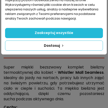
najwyższy poziom doświadczenia na naszej stronie .
Wykorzystujemy również pliki cookie stron trzecich w celu
ulepszenia naszych usług, analizy a nastepnie wyświetlania
Dodaj do koszyka
reklam związanych z Twoimi preferencjami na podstawie
analizy Twoich zachowań podczas nawigacji.
Zaakceptuj wszystkie
Dostosuj
Opis
Super miękki bezszwowy komplet bielizny
termoaktywnej dla kobiet -
Whistler Mall Seamless
.
Idealny do jazdy na nartach, pracy lub innych zajęć
na świeżym powietrzu, gdy potrzebujesz utrzymać
ciało w cieple i suchości. Ta miękka bielizna jest
oddychająca, dzięki czemu pozostaniesz
sucha podczas aktywnego dnia.
Cechy: