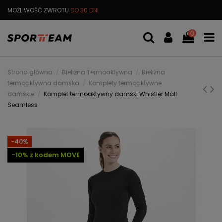
MOŻLIWOŚĆ ZWROTU
DO 30 DNI
DARMOWA
WYMIANA TOWARU
0
Strona główna
Bielizna Termoaktywna
Bielizna
termoaktywna damska
Komplety termoaktywne
damskie
Komplet termoaktywny damski Whistler Mall
Seamless
-40%
-10% z kodem MOVE