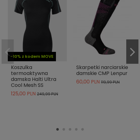
-10% z kodem MOVE
Koszulka
Skarpetki narciarskie
termoaktywna
damskie CMP Lenpur
damska Halti Ultra
60,00 PLN
119,99 PLN
Cool Mesh SS
125,00 PLN
249,99 PLN