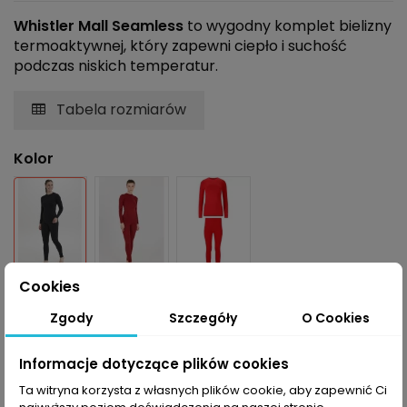
Whistler Mall Seamless
to wygodny komplet bielizny
termoaktywnej, który zapewni ciepło i suchość
podczas niskich temperatur.
Tabela rozmiarów
Kolor
Czarny
Czerwony
Czerwono-różowy
Cookies
Rozmiar
Zgody
Szczegóły
O Cookies
Informacje dotyczące plików cookies
Ta witryna korzysta z własnych plików cookie, aby zapewnić Ci