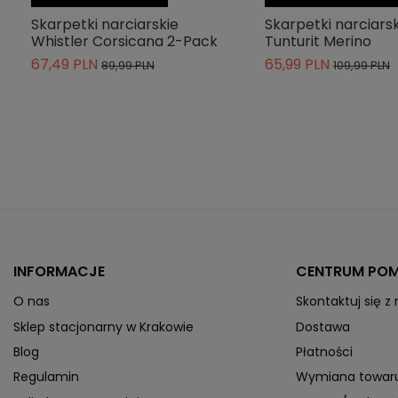
Wypełnienie
Skarpetki narciarskie
Skarpetki narciarsk
Whistler Corsicana 2-Pack
Tunturit Merino
Membrana
67,49 PLN
65,99 PLN
89,99 PLN
109,99 PLN
Indeks
W233185/5086
ean13
5715738268930
» Podmiot odpowiedzialny
INFORMACJE
CENTRUM PO
O nas
Skontaktuj się z
Sklep stacjonarny w Krakowie
Dostawa
Blog
Płatności
Regulamin
Wymiana towar