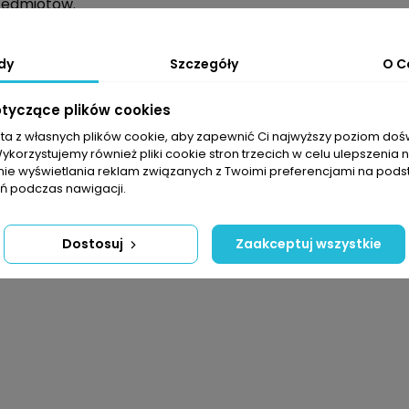
zedmiotów.
ane na zamek błyskawiczny rozbudowują funkcjonalność ku
 umożliwia lepsze dopasowanie i izolację przed chłode
dy
Szczegóły
O C
rzny pas przeciwśnieżny stanowi dodatkową barierę prz
ewania, a ciepłe wypełnienie poliestrowe gwarantuje
otyczące plików cookies
sta z własnych plików cookie, aby zapewnić Ci najwyższy poziom do
Wykorzystujemy również pliki cookie stron trzecich w celu ulepszenia 
nie wyświetlania reklam związanych z Twoimi preferencjami na pods
rana 10000
 podczas nawigacji.
Dostosuj
Zaakceptuj wszystkie
wiczny
skawiczny