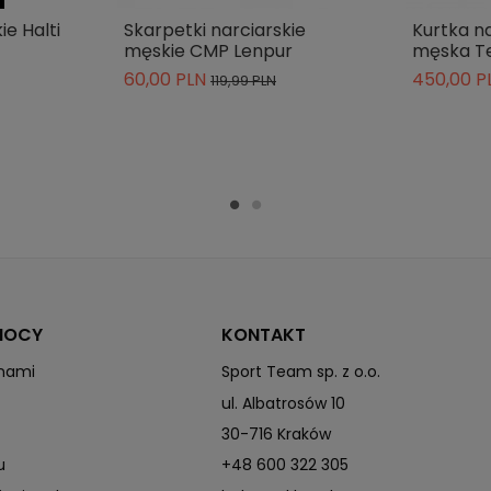
Syntetyczne
ie Halti
Skarpetki narciarskie
Kurtka n
męskie CMP Lenpur
męska T
10000
60,00 PLN
450,00 P
119,99 PLN
MOCY
KONTAKT
 nami
Sport Team sp. z o.o.
ul. Albatrosów 10
30-716 Kraków
u
+48 600 322 305