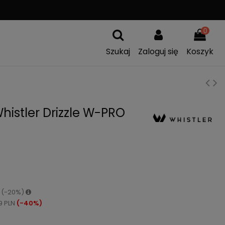
A
WYMIANA TOWARU
0
Szukaj
Zaloguj się
Koszyk
histler Drizzle W-PRO
N (-20%)
9 PLN
(-40%)