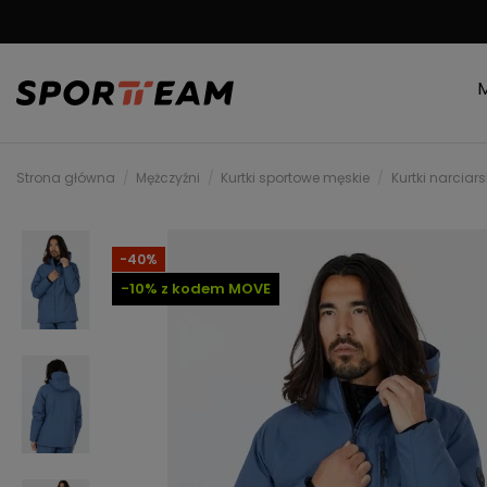
DARMOWA WYSYŁKA
Strona główna
Mężczyźni
Kurtki sportowe męskie
Kurtki narciar
-40%
-10% z kodem MOVE