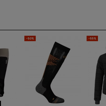
Mężczyźni
Normalny
Poliester
-50%
-55%
Długi rękaw
Wiatroszczelność
Wodoodporność
Wysoka oddychalność
Zamek pełny
Z kieszeniami
Tak
Tak