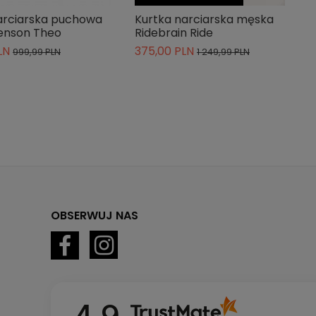
arciarska puchowa
Kurtka narciarska męska
enson Theo
Ridebrain Ride
LN
375,00 PLN
999,99 PLN
1 249,99 PLN
OBSERWUJ NAS