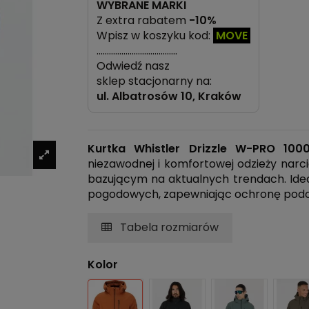
WYBRANE MARKI
Z extra rabatem
-10%
Wpisz w koszyku kod:
MOVE
…………………………………
Odwiedź nasz
sklep stacjonarny na:
ul.
Albatrosów 10, Kraków
Kurtka Whistler Drizzle W-PRO 100
niezawodnej i komfortowej odzieży narci
bazującym na aktualnych trendach. Ide
pogodowych, zapewniając ochronę podc
Tabela rozmiarów
Kolor
Pomarańczowo-czarny