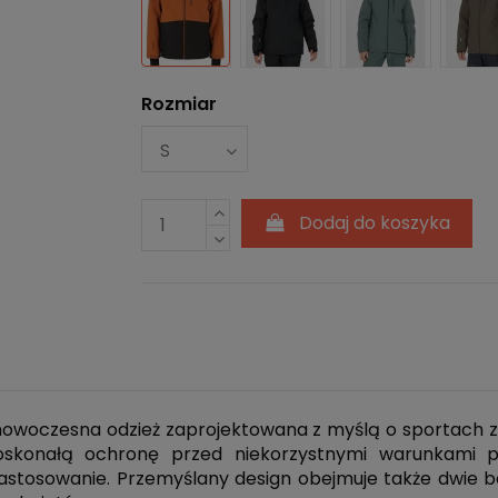
Czarny
Zielony
K
Rozmiar
Turkusowy
Dodaj do koszyka
nowoczesna odzież zaprojektowana z myślą o sportach 
konałą ochronę przed niekorzystnymi warunkami po
astosowanie. Przemyślany design obejmuje także dwie 