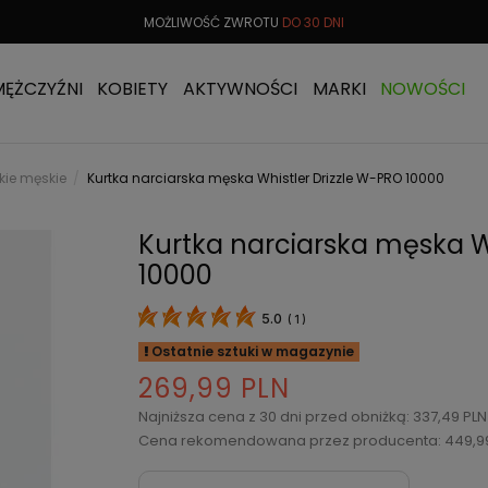
 OD
299 PLN
MOŻLIWOŚĆ ZWROTU
DO 30 DNI
DARMOW
MĘŻCZYŹNI
KOBIETY
AKTYWNOŚCI
MARKI
NOWOŚCI
skie męskie
Kurtka narciarska męska Whistler Drizzle W-PRO 10000
Kurtka narciarska męska W
10000
5.0
(
1
)
Ostatnie sztuki w magazynie
269,99 PLN
Najniższa cena z 30 dni przed obniżką: 337,49 PL
Cena rekomendowana przez producenta: 449,9