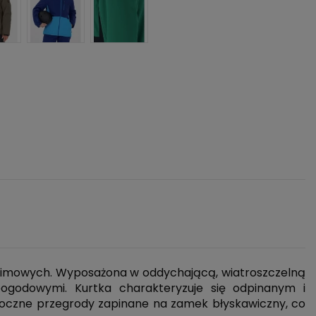
haki
Granatowo-niebieski
Butelkowa zieleń
zimowych. Wyposażona w oddychającą, wiatroszczelną
godowymi. Kurtka charakteryzuje się odpinanym i
boczne przegrody zapinane na zamek błyskawiczny, co