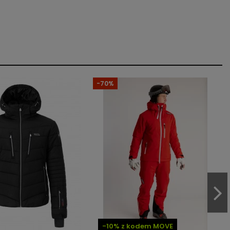
-70%
-10% z kodem MOVE