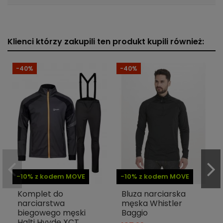
Klienci którzy zakupili ten produkt kupili również:
-40%
-40%
-10% z kodem MOVE
-10% z kodem MOVE
Komplet do
Bluza narciarska
narciarstwa
męska Whistler
biegowego męski
Baggio
Halti Hyyde XCT