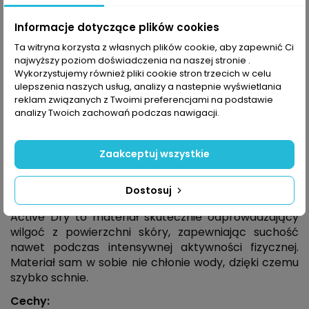
oprócz sznurka ściągającego w pasie, mają
Informacje dotyczące plików cookies
również odpinane i regulowane w szerokim zakresie
szelki.
Ta witryna korzysta z własnych plików cookie, aby zapewnić Ci
najwyższy poziom doświadczenia na naszej stronie .
Stormwall®
Wykorzystujemy również pliki cookie stron trzecich w celu
ulepszenia naszych usług, analizy a nastepnie wyświetlania
Stormwall® to lekki i oddychający materiał
reklam związanych z Twoimi preferencjami na podstawie
stosowany w produktach najwyższej klasy
analizy Twoich zachowań podczas nawigacji.
odporności na wiatr i wilgoć. Zaawansowane
właściwości techniczne Stormwall® opierają się na
specjalnej technologii szycia łączącej ze sobą
Zaakceptuj wszystkie
podszewkę z zewnętrzną powierzchnią odzieży.
Dostosuj
Active Dry
Active Dry to materiał skutecznie odprowadzający
wilgoć z powierzchni skóry, zapewniając suchość
nawet podczas intensywnej aktywności fizycznej.
Materiał sam w sobie nie chłonie wody, dzięki czemu
szybko schnie.
Cechy: