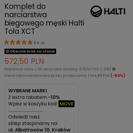
Komplet do
narciarstwa
biegowego męski Halti
Tola XCT
5.0
(
3
)
Obecnie brak na stanie
572,50 PLN
Najniższa cena z 30 dni przed obniżką: 572,50 PLN (-0%)
Cena rekomendowana przez producenta: 1 144,99 PLN
(-50%)
WYBRANE MARKI
Z extra rabatem
-10%
Wpisz w koszyku kod:
MOVE
…………………………………
Odwiedź nasz
sklep stacjonarny na:
ul.
Albatrosów 10, Kraków