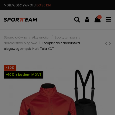
MOŻLIWOŚĆ ZWROTU
DO 30 DNI
DARMOWA
WYMIANA TOWARU
0
Strona główna
Aktywności
Sporty zimowe
Narciarstwo biegowe
Komplet do narciarstwa
biegowego męski Halti Tola XCT
-50%
-10% z kodem MOVE