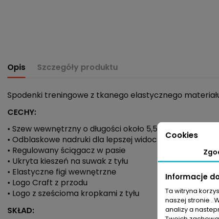
Opis
Szczegóły produktu
Spodenki treningowe z tkanego elastycznego materiału 
CECHY:
• Szew wewnętrzny o długości około 5,5 cm
Cookies
• Odblaskowe nadruki dla lepszej widoczności
• Regulowany ściągacz w pasie
Zgo
• Ukryta kieszeń na suwak z tyłu
• Elastyczne figi wewnętrzne
Informacje d
• Logo Craft z przodu
Ta witryna korzy
• Logo z sześcioma kropkami z tyłu
naszej stronie . 
analizy a nastep
SKŁAD:
Twoich zachowań