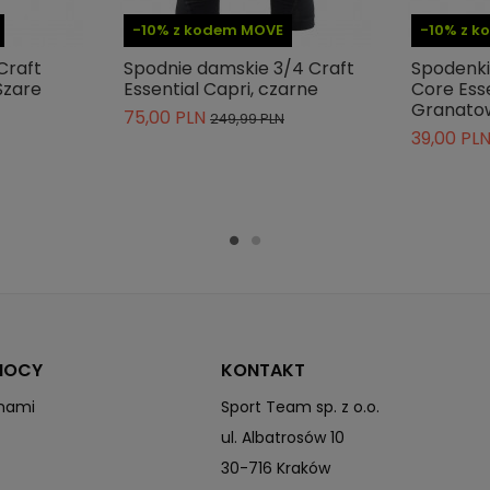
-10% z kodem MOVE
-10% z 
Craft
Spodnie damskie 3/4 Craft
Spodenki
Szare
Essential Capri, czarne
Core Ess
Granato
75,00 PLN
249,99 PLN
39,00 PL
MOCY
KONTAKT
 nami
Sport Team sp. z o.o.
ul. Albatrosów 10
30-716 Kraków