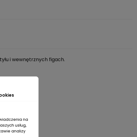
tyłu i wewnętrznych figach.
ookies
świadczenia na
naszych usług,
tawie analizy