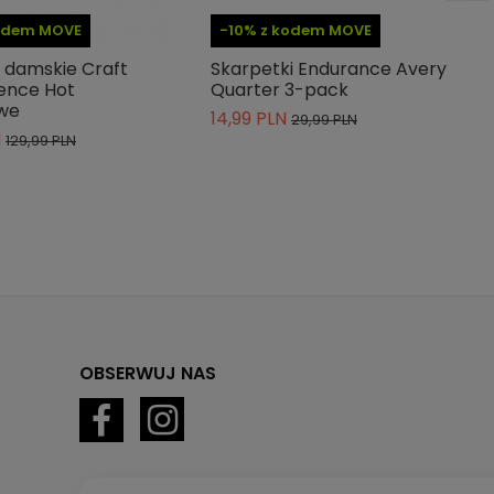
kodem MOVE
-10% z kodem MOVE
 damskie Craft
Skarpetki Endurance Avery
ence Hot
Quarter 3-pack
we
14,99 PLN
29,99 PLN
N
129,99 PLN
OBSERWUJ NAS