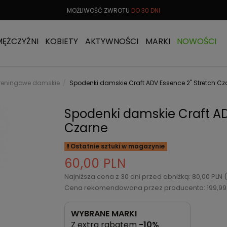
 OD
299 PLN
MOŻLIWOŚĆ ZWROTU
DO 30 DNI
DARMOW
MĘŻCZYŹNI
KOBIETY
AKTYWNOŚCI
MARKI
NOWOŚCI
treningowe damskie
Spodenki damskie Craft ADV Essence 2" Stretch Cz
Spodenki damskie Craft AD
Czarne
Ostatnie sztuki w magazynie
60,00 PLN
Najniższa cena z 30 dni przed obniżką: 80,00 PLN
Cena rekomendowana przez producenta: 199,99
WYBRANE MARKI
Z extra rabatem
-10%