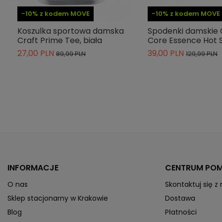
-10% z kodem MOVE
-10% z kodem MOVE
Koszulka sportowa damska
Spodenki damskie 
Craft Prime Tee, biała
Core Essence Hot 
27,00 PLN
39,00 PLN
89,99 PLN
129,99 PLN
INFORMACJE
CENTRUM PO
O nas
Skontaktuj się z
Sklep stacjonarny w Krakowie
Dostawa
Blog
Płatności