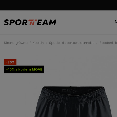
DARMOWA WYSYŁKA
Strona główna
Kobiety
Spodenki sportowe damskie
Spodenki 
-70%
-10% z kodem MOVE