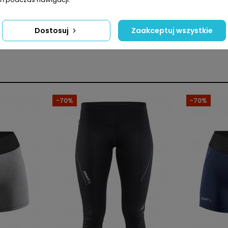
Dostosuj
Zaakceptuj wszystkie
Kobiety
Normalny
Krótka
-70%
-70%