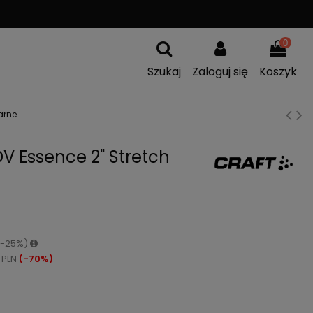
A
WYMIANA TOWARU
0
Szukaj
Zaloguj się
Koszyk
arne
V Essence 2" Stretch
 (-25%)
 PLN
(-70%)