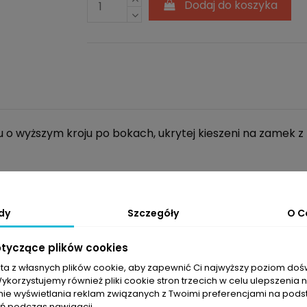
Dodaj do koszyka
o wyższym kroju po bokach, ukrytej kieszeni na zamek z 
dy
Szczegóły
O C
otyczące plików cookies
sta z własnych plików cookie, aby zapewnić Ci najwyższy poziom do
Wykorzystujemy również pliki cookie stron trzecich w celu ulepszenia 
nie wyświetlania reklam związanych z Twoimi preferencjami na pods
 podczas nawigacji.